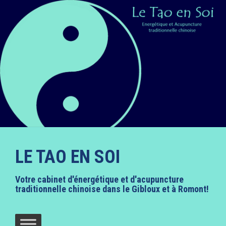
A
l
l
e
r
a
u
c
o
n
t
e
n
u
LE TAO EN SOI
p
r
i
Votre cabinet d'énergétique et d'acupuncture
n
traditionnelle chinoise dans le Gibloux et à Romont!
c
i
p