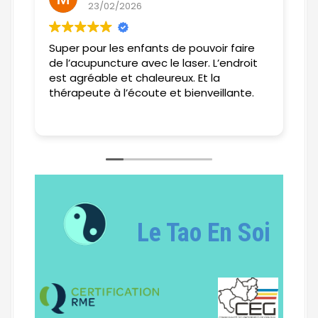
23/02/2026
Super pour les enfants de pouvoir faire
T
de l’acupuncture avec le laser. L’endroit
C
est agréable et chaleureux. Et la
l
thérapeute à l’écoute et bienveillante.
s
a
Li
h
Le Tao En Soi