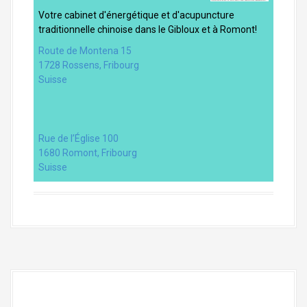
Votre cabinet d'énergétique et d'acupuncture
traditionnelle chinoise dans le Gibloux et à Romont!
Route de Montena 15
1728 Rossens
,
Fribourg
Suisse
Rue de l’Église 100
1680 Romont, Fribourg
Suisse