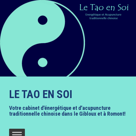
A
l
l
e
r
a
u
c
o
n
t
e
n
u
LE TAO EN SOI
p
r
i
Votre cabinet d'énergétique et d'acupuncture
n
traditionnelle chinoise dans le Gibloux et à Romont!
c
i
p