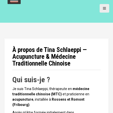
a
l
À propos de Tina Schlaeppi —
Acupuncture & Médecine
Traditionnelle Chinoise
Qui suis-je ?
Je suis Tina Schlaeppi, thérapeute en
médecine
traditionnelle chinoise (MTC)
et praticienne en
acupuncture
, installée à
Rossens et Romont
(Fribourg)
.
Après m’être formée initialement dans